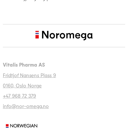
Vitalis Pharma AS
Fridtjof Nansens Plass 9
0160, Oslo Norge
+47 968 72 379
info@nor-omega.no